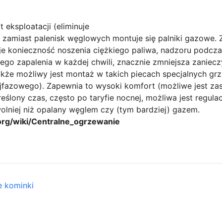
 eksploatacji (eliminuje
zamiast palenisk węglowych montuje się palniki gazowe. 
uje konieczność noszenia ciężkiego paliwa, nadzoru podcza
o zapalenia w każdej chwili, znacznie zmniejsza zaniecz
akże możliwy jest montaż w takich piecach specjalnych grz
ójfazowego). Zapewnia to wysoki komfort (możliwe jest za
eślony czas, często po taryfie nocnej, możliwa jest regula
olniej niż opalany węglem czy (tym bardziej) gazem.
a.org/wiki/Centralne_ogrzewanie
e kominki