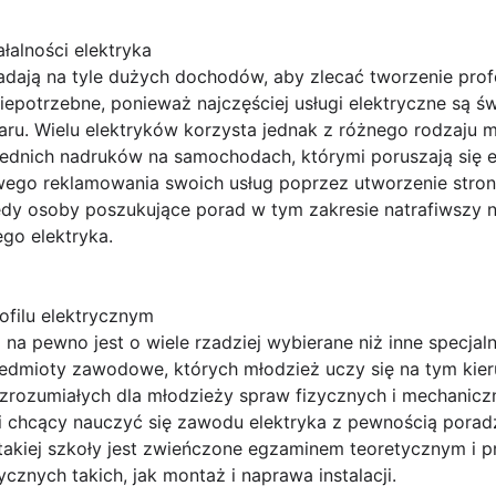
łalności elektryka
iadają na tyle dużych dochodów, aby zlecać tworzenie pro
iepotrzebne, ponieważ najczęściej usługi elektryczne są ś
ru. Wielu elektryków korzysta jednak z różnego rodzaju m
dnich nadruków na samochodach, którymi poruszają się ele
go reklamowania swoich usług poprzez utworzenie strony 
tedy osoby poszukujące porad w tym zakresie natrafiwszy n
ego elektryka.
ofilu elektrycznym
 na pewno jest o wiele rzadziej wybierane niż inne specjal
rzedmioty zawodowe, których młodzież uczy się na tym kieru
zrozumiałych dla młodzieży spraw fizycznych i mechanicz
i chcący nauczyć się zawodu elektryka z pewnością poradzi 
takiej szkoły jest zwieńczone egzaminem teoretycznym i p
cznych takich, jak montaż i naprawa instalacji.