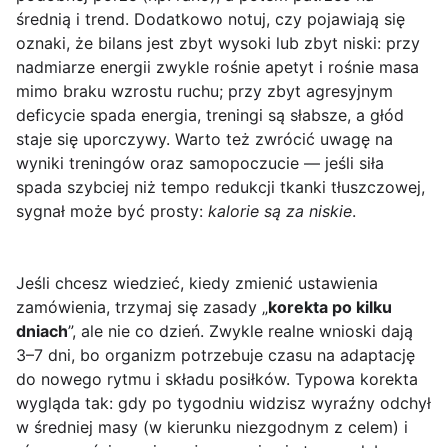
średnią i trend. Dodatkowo notuj, czy pojawiają się
oznaki, że bilans jest zbyt wysoki lub zbyt niski: przy
nadmiarze energii zwykle rośnie apetyt i rośnie masa
mimo braku wzrostu ruchu; przy zbyt agresyjnym
deficycie spada energia, treningi są słabsze, a głód
staje się uporczywy. Warto też zwrócić uwagę na
wyniki treningów oraz samopoczucie — jeśli siła
spada szybciej niż tempo redukcji tkanki tłuszczowej,
sygnał może być prosty:
kalorie są za niskie
.
Jeśli chcesz wiedzieć, kiedy zmienić ustawienia
zamówienia, trzymaj się zasady „
korekta po kilku
dniach
”, ale nie co dzień. Zwykle realne wnioski dają
3–7 dni, bo organizm potrzebuje czasu na adaptację
do nowego rytmu i składu posiłków. Typowa korekta
wygląda tak: gdy po tygodniu widzisz wyraźny odchył
w średniej masy (w kierunku niezgodnym z celem) i