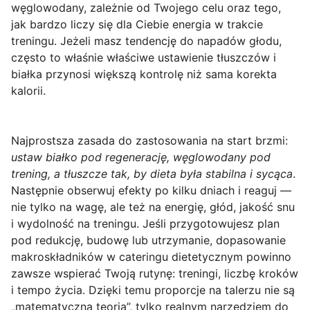
węglowodany, zależnie od Twojego celu oraz tego,
jak bardzo liczy się dla Ciebie energia w trakcie
treningu. Jeżeli masz tendencję do napadów głodu,
często to właśnie właściwe ustawienie tłuszczów i
białka przynosi większą kontrolę niż sama korekta
kalorii.
Najprostsza zasada do zastosowania na start brzmi:
ustaw białko pod regenerację, węglowodany pod
trening, a tłuszcze tak, by dieta była stabilna i sycąca
.
Następnie obserwuj efekty po kilku dniach i reaguj —
nie tylko na wagę, ale też na energię, głód, jakość snu
i wydolność na treningu. Jeśli przygotowujesz plan
pod redukcję, budowę lub utrzymanie, dopasowanie
makroskładników w cateringu dietetycznym powinno
zawsze wspierać Twoją rutynę: treningi, liczbę kroków
i tempo życia. Dzięki temu proporcje na talerzu nie są
„matematyczną teorią”, tylko realnym narzędziem do