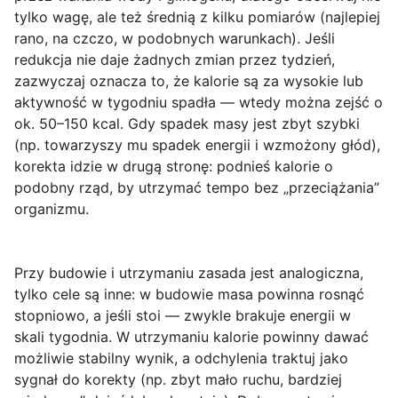
tylko wagę, ale też średnią z kilku pomiarów (najlepiej
rano, na czczo, w podobnych warunkach). Jeśli
redukcja nie daje żadnych zmian przez tydzień,
zazwyczaj oznacza to, że kalorie są za wysokie lub
aktywność w tygodniu spadła — wtedy można zejść o
ok.
50–150 kcal
. Gdy spadek masy jest zbyt szybki
(np. towarzyszy mu spadek energii i wzmożony głód),
korekta idzie w drugą stronę:
podnieś kalorie o
podobny rząd
, by utrzymać tempo bez „przeciążania”
organizmu.
Przy budowie i utrzymaniu zasada jest analogiczna,
tylko cele są inne: w budowie masa powinna rosnąć
stopniowo, a jeśli stoi — zwykle brakuje energii w
skali tygodnia. W utrzymaniu kalorie powinny dawać
możliwie stabilny wynik, a odchylenia traktuj jako
sygnał do korekty (np. zbyt mało ruchu, bardziej