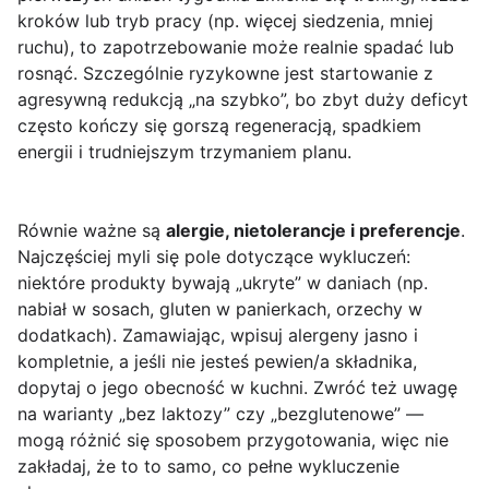
kroków lub tryb pracy (np. więcej siedzenia, mniej
ruchu), to zapotrzebowanie może realnie spadać lub
rosnąć. Szczególnie ryzykowne jest startowanie z
agresywną redukcją „na szybko”, bo zbyt duży deficyt
często kończy się gorszą regeneracją, spadkiem
energii i trudniejszym trzymaniem planu.
Równie ważne są
alergie, nietolerancje i preferencje
.
Najczęściej myli się pole dotyczące wykluczeń:
niektóre produkty bywają „ukryte” w daniach (np.
nabiał w sosach, gluten w panierkach, orzechy w
dodatkach). Zamawiając, wpisuj alergeny jasno i
kompletnie, a jeśli nie jesteś pewien/a składnika,
dopytaj o jego obecność w kuchni. Zwróć też uwagę
na warianty „bez laktozy” czy „bezglutenowe” —
mogą różnić się sposobem przygotowania, więc nie
zakładaj, że to to samo, co pełne wykluczenie