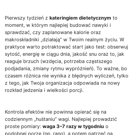
Pierwszy tydzień z
kateringiem dietetycznym
to
moment, w którym najlepiej budować nawyki i
sprawdzać, czy zaplanowane kalorie oraz
makroskładniki „działają” w Twoim realnym życiu. W
praktyce warto potraktować start jako test: obserwuj
sytość, energię w ciągu dnia, jakość snu oraz to, jak
reaguje brzuch (wzdęcia, potrzeba częstszego
podjadania, zmiany rytmu wypróżnień). To ważne, bo
czasem różnica nie wynika z błędnych wyliczeń, tylko
z tego, jak Twoja organizacja odpowiada na nowy
rozkład jedzenia i wielkości porcji.
Kontrola efektów nie powinna opierać się na
codziennym „huśtaniu” wagi. Najlepiej prowadzić
proste pomiary:
waga 3–7 razy w tygodniu
o
podobnej porze (np. rano), a potem patrzeć na