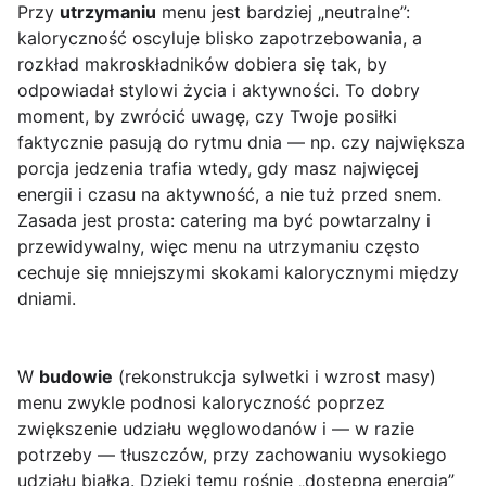
Przy
utrzymaniu
menu jest bardziej „neutralne”:
kaloryczność oscyluje blisko zapotrzebowania, a
rozkład makroskładników dobiera się tak, by
odpowiadał stylowi życia i aktywności. To dobry
moment, by zwrócić uwagę, czy Twoje posiłki
faktycznie pasują do rytmu dnia — np. czy największa
porcja jedzenia trafia wtedy, gdy masz najwięcej
energii i czasu na aktywność, a nie tuż przed snem.
Zasada jest prosta: catering ma być powtarzalny i
przewidywalny, więc menu na utrzymaniu często
cechuje się mniejszymi skokami kalorycznymi między
dniami.
W
budowie
(rekonstrukcja sylwetki i wzrost masy)
menu zwykle podnosi kaloryczność poprzez
zwiększenie udziału węglowodanów i — w razie
potrzeby — tłuszczów, przy zachowaniu wysokiego
udziału białka. Dzięki temu rośnie „dostępna energia”