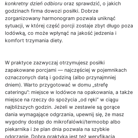
konkretny dzień odbioru
oraz sprawdzić, o jakich
godzinach firma dowozi posiłki. Dobrze
zorganizowany harmonogram pozwala uniknąć
sytuacji, w której część porcji zostaje zbyt długo poza
lodówką, co może wpłynąć na jakość jedzenia i
komfort trzymania diety.
W praktyce zazwyczaj otrzymujesz posiłki
zapakowane porcjami
— najczęściej w pojemnikach
oznaczonych datą i godziną (albo przynajmniej
dniem). Warto przygotować w domu
„strefę
cateringu”
: miejsce w lodówce na opakowania, a także
miejsce na rzeczy do spożycia „od ręki” w ciągu
najbliższych godzin. Jeżeli w zestawie są gorące
dania wymagające odgrzania, upewnij się, że masz
wygodny dostęp do mikrofalówki/termoobp albo
piekarnika i że plan dnia pozwala na szybkie
odgrzanie. Dobrą praktyką jest też weryfikacja