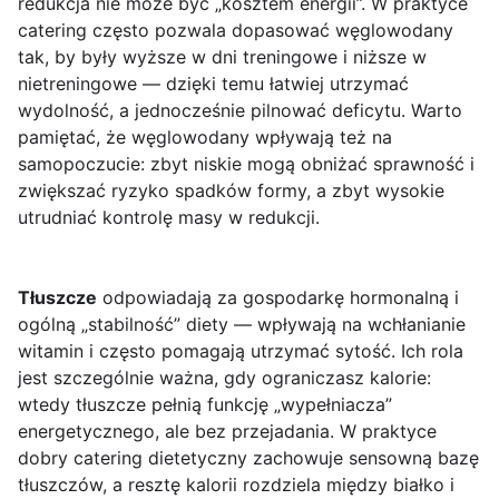
redukcja nie może być „kosztem energii”. W praktyce
catering często pozwala dopasować węglowodany
tak, by były wyższe w dni treningowe i niższe w
nietreningowe — dzięki temu łatwiej utrzymać
wydolność, a jednocześnie pilnować deficytu. Warto
pamiętać, że węglowodany wpływają też na
samopoczucie: zbyt niskie mogą obniżać sprawność i
zwiększać ryzyko spadków formy, a zbyt wysokie
utrudniać kontrolę masy w redukcji.
Tłuszcze
odpowiadają za gospodarkę hormonalną i
ogólną „stabilność” diety — wpływają na wchłanianie
witamin i często pomagają utrzymać sytość. Ich rola
jest szczególnie ważna, gdy ograniczasz kalorie:
wtedy tłuszcze pełnią funkcję „wypełniacza”
energetycznego, ale bez przejadania. W praktyce
dobry catering dietetyczny zachowuje sensowną bazę
tłuszczów, a resztę kalorii rozdziela między białko i