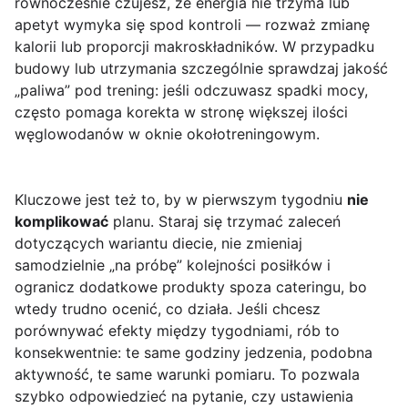
równocześnie czujesz, że energia nie trzyma lub
apetyt wymyka się spod kontroli — rozważ zmianę
kalorii lub proporcji makroskładników. W przypadku
budowy lub utrzymania szczególnie sprawdzaj jakość
„paliwa” pod trening: jeśli odczuwasz spadki mocy,
często pomaga korekta w stronę większej ilości
węglowodanów w oknie okołotreningowym.
Kluczowe jest też to, by w pierwszym tygodniu
nie
komplikować
planu. Staraj się trzymać zaleceń
dotyczących wariantu diecie, nie zmieniaj
samodzielnie „na próbę” kolejności posiłków i
ogranicz dodatkowe produkty spoza cateringu, bo
wtedy trudno ocenić, co działa. Jeśli chcesz
porównywać efekty między tygodniami, rób to
konsekwentnie: te same godziny jedzenia, podobna
aktywność, te same warunki pomiaru. To pozwala
szybko odpowiedzieć na pytanie, czy ustawienia