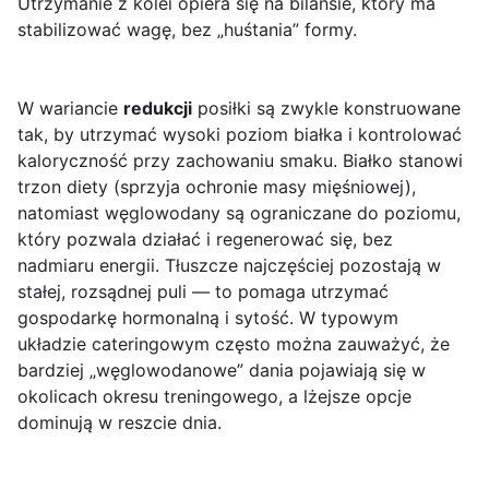
Utrzymanie z kolei opiera się na bilansie, który ma
stabilizować wagę, bez „huśtania” formy.
W wariancie
redukcji
posiłki są zwykle konstruowane
tak, by utrzymać wysoki poziom białka i kontrolować
kaloryczność przy zachowaniu smaku. Białko stanowi
trzon diety (sprzyja ochronie masy mięśniowej),
natomiast węglowodany są ograniczane do poziomu,
który pozwala działać i regenerować się, bez
nadmiaru energii. Tłuszcze najczęściej pozostają w
stałej, rozsądnej puli — to pomaga utrzymać
gospodarkę hormonalną i sytość. W typowym
układzie cateringowym często można zauważyć, że
bardziej „węglowodanowe” dania pojawiają się w
okolicach okresu treningowego, a lżejsze opcje
dominują w reszcie dnia.