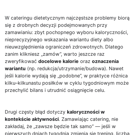
W cateringu dietetycznym najczęstsze problemy biorą
się z drobnych decyzji podejmowanych przy
zamawianiu: zbyt pochopnego wyboru kaloryczności,
nieprecyzyjnego wskazania wariantu diety albo
nieuwzględnienia ograniczeń zdrowotnych. Dlatego
zanim klikniesz „zamów”, warto jeszcze raz
zweryfikować
docelowe kalorie
oraz
oznaczenia
wariantu
(np. redukcja/utrzymanie/budowa). Nawet
jeśli kalorie wydają się „podobne”, w praktyce różnica
kilku–kilkunastu posiłków w cyklu tygodniowym może
przechylić bilans i utrudnić osiągnięcie celu.
Drugi częsty błąd dotyczy
kaloryczności w
kontekście aktywności
. Zamawiając catering, nie
zakładaj, że „zawsze będzie tak samo” — jeśli w
pierwszych dniach tygodnia zmienia się trening, liczba