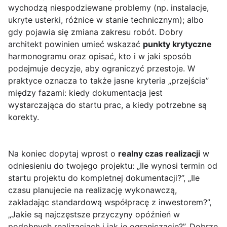
wychodzą niespodziewane problemy (np. instalacje,
ukryte usterki, różnice w stanie technicznym); albo
gdy pojawia się zmiana zakresu robót. Dobry
architekt powinien umieć wskazać
punkty krytyczne
harmonogramu oraz opisać, kto i w jaki sposób
podejmuje decyzje, aby ograniczyć przestoje. W
praktyce oznacza to także jasne kryteria „przejścia”
między fazami: kiedy dokumentacja jest
wystarczająca do startu prac, a kiedy potrzebne są
korekty.
Na koniec dopytaj wprost o
realny czas realizacji
w
odniesieniu do twojego projektu: „Ile wynosi termin od
startu projektu do kompletnej dokumentacji?”, „Ile
czasu planujecie na realizację wykonawczą,
zakładając standardową współpracę z inwestorem?”,
„Jakie są najczęstsze przyczyny opóźnień w
podobnych realizacjach i jak je ograniczacie?”. Dobrze