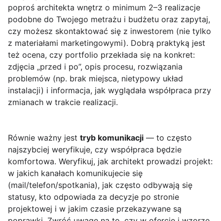
poproś architekta wnętrz o minimum 2–3 realizacje
podobne do Twojego metrażu i budżetu oraz zapytaj,
czy możesz skontaktować się z inwestorem (nie tylko
z materiałami marketingowymi). Dobrą praktyką jest
też ocena, czy portfolio przekłada się na konkret:
zdjęcia „przed i po”, opis procesu, rozwiązania
problemów (np. brak miejsca, nietypowy układ
instalacji) i informacja, jak wyglądała współpraca przy
zmianach w trakcie realizacji.
Równie ważny jest
tryb komunikacji
— to często
najszybciej weryfikuje, czy współpraca będzie
komfortowa. Weryfikuj, jak architekt prowadzi projekt:
w jakich kanałach komunikujecie się
(mail/telefon/spotkania), jak często odbywają się
statusy, kto odpowiada za decyzje po stronie
projektowej i w jakim czasie przekazywane są
poprawki. Zwróć uwagę na to, czy w ofercie i wzorze