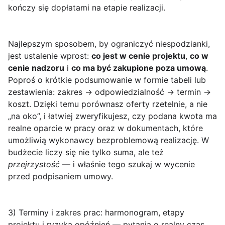
kończy się dopłatami na etapie realizacji.
Najlepszym sposobem, by ograniczyć niespodzianki,
jest ustalenie wprost:
co jest w cenie projektu
,
co w
cenie nadzoru
i
co ma być zakupione poza umową
.
Poproś o krótkie podsumowanie w formie tabeli lub
zestawienia: zakres → odpowiedzialność → termin →
koszt. Dzięki temu porównasz oferty rzetelnie, a nie
„na oko”, i łatwiej zweryfikujesz, czy podana kwota ma
realne oparcie w pracy oraz w dokumentach, które
umożliwią wykonawcy bezproblemową realizację. W
budżecie liczy się nie tylko suma, ale też
przejrzystość
— i właśnie tego szukaj w wycenie
przed podpisaniem umowy.
3) Terminy i zakres prac: harmonogram, etapy
projektu i ryzyka opóźnień — pytania o realny czas