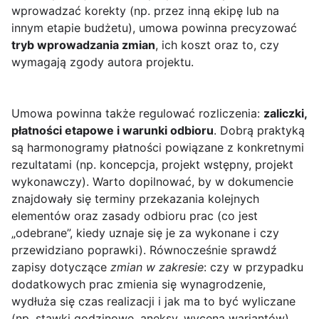
wprowadzać korekty (np. przez inną ekipę lub na
innym etapie budżetu), umowa powinna precyzować
tryb wprowadzania zmian
, ich koszt oraz to, czy
wymagają zgody autora projektu.
Umowa powinna także regulować rozliczenia:
zaliczki,
płatności etapowe i warunki odbioru
. Dobrą praktyką
są harmonogramy płatności powiązane z konkretnymi
rezultatami (np. koncepcja, projekt wstępny, projekt
wykonawczy). Warto dopilnować, by w dokumencie
znajdowały się terminy przekazania kolejnych
elementów oraz zasady odbioru prac (co jest
„odebrane”, kiedy uznaje się je za wykonane i czy
przewidziano poprawki). Równocześnie sprawdź
zapisy dotyczące
zmian w zakresie
: czy w przypadku
dodatkowych prac zmienia się wynagrodzenie,
wydłuża się czas realizacji i jak ma to być wyliczane
(np. stawki godzinowe, aneksy, wycena wariantów).