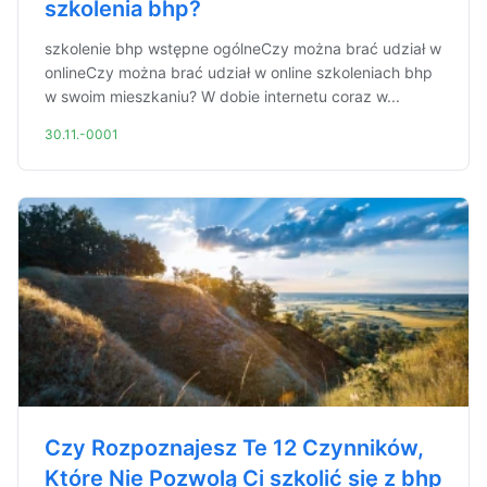
szkolenia bhp?
szkolenie bhp wstępne ogólneCzy można brać udział w
onlineCzy można brać udział w online szkoleniach bhp
w swoim mieszkaniu? W dobie internetu coraz w...
30.11.-0001
Czy Rozpoznajesz Te 12 Czynników,
Które Nie Pozwolą Ci szkolić się z bhp