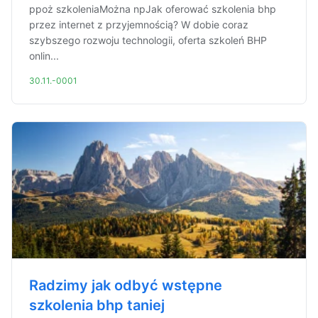
ppoż szkoleniaMożna npJak oferować szkolenia bhp
przez internet z przyjemnością? W dobie coraz
szybszego rozwoju technologii, oferta szkoleń BHP
onlin...
30.11.-0001
Radzimy jak odbyć wstępne
szkolenia bhp taniej