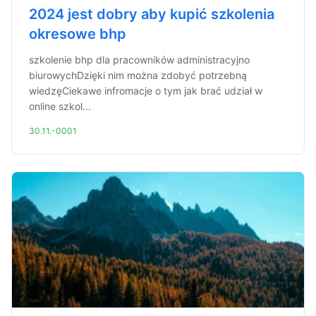
2024 jest dobry aby kupić szkolenia
okresowe bhp
szkolenie bhp dla pracowników administracyjno
biurowychDzięki nim można zdobyć potrzebną
wiedzęCiekawe infromacje o tym jak brać udział w
online szkol...
30.11.-0001