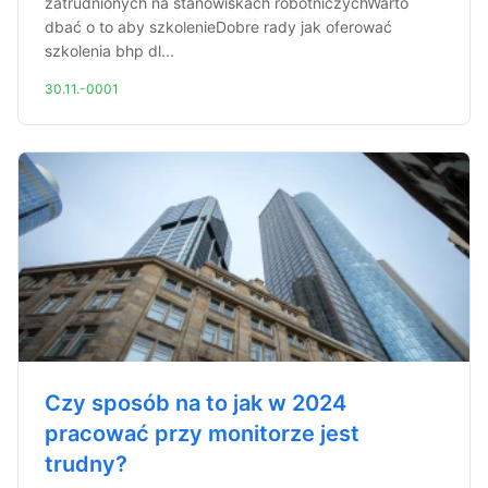
zatrudnionych na stanowiskach robotniczychWarto
dbać o to aby szkolenieDobre rady jak oferować
szkolenia bhp dl...
30.11.-0001
Czy sposób na to jak w 2024
pracować przy monitorze jest
trudny?