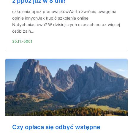
z ppoż już w 8 dni!
szkolenia ppoż pracownikówWarto zwrócić uwagę na
opinie innychJak kupić szkolenia online
Natychmiastowo? W dzisiejszych czasach coraz więcej
osób zain...
30.11.-0001
Czy opłaca się odbyć wstępne