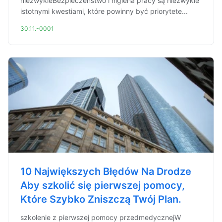
niezwykleBezpieczeństwo i higiena pracy są niezwykle
istotnymi kwestiami, które powinny być priorytete...
30.11.-0001
10 Największych Błędów Na Drodze
Aby szkolić się pierwszej pomocy,
Które Szybko Zniszczą Twój Plan.
szkolenie z pierwszej pomocy przedmedycznejW