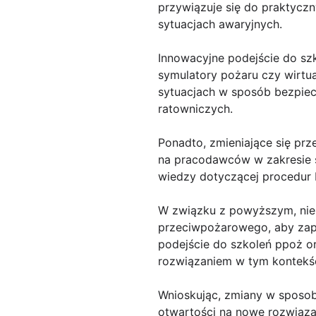
przywiązuje się do praktyczn
sytuacjach awaryjnych.
Innowacyjne podejście do sz
symulatory pożaru czy wirtu
sytuacjach w sposób bezpiecz
ratowniczych.
Ponadto, zmieniające się p
na pracodawców w zakresie s
wiedzy dotyczącej procedur b
W związku z powyższym, niez
przeciwpożarowego, aby zap
podejście do szkoleń ppoż o
rozwiązaniem w tym kontekśc
Wnioskując, zmiany w sposo
otwartości na nowe rozwiąza