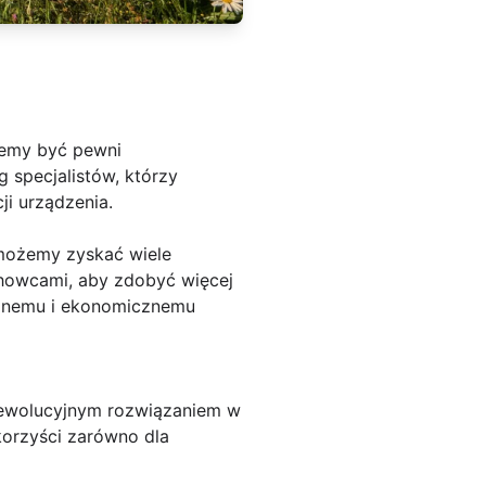
żemy być pewni
 specjalistów, którzy
i urządzenia.
 możemy zyskać wiele
chowcami, aby zdobyć więcej
żonemu i ekonomicznemu
 rewolucyjnym rozwiązaniem w
korzyści zarówno dla