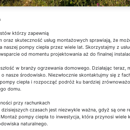
ń
istów którzy zapewnią
m oraz skuteczność usług montażowych sprawiają, że mo
naszej pompy ciepła przez wiele lat. Skorzystajmy z usług
parcie od momentu projektowania aż do finalnej instalacj
yszłość w branży ogrzewania domowego. Działając teraz,
c o nasze środowisko. Niezwłocznie skontaktujmy się z fa
u pompy ciepła i rozpocząć podróż ku bardziej zrównowa
ego domu.
ności przy rachunkach
 dzisiejszych czasach jest niezwykle ważna, gdyż są one
Montaż pompy ciepła to inwestycja, która przynosi wiele 
rodowiska naturalnego.