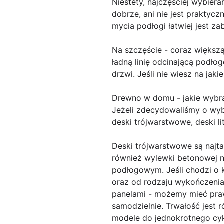
Niestety, najczęściej wybier
dobrze, ani nie jest praktyczn
mycia podłogi łatwiej jest za
Na szczęście - coraz większ
ładną linię odcinającą podłog
drzwi. Jeśli nie wiesz na ja
Drewno w domu - jakie wybr
Jeżeli zdecydowaliśmy o wyb
deski trójwarstwowe, deski l
Deski trójwarstwowe są najta
również wylewki betonowej n
podłogowym. Jeśli chodzi o k
oraz od rodzaju wykończenia (
panelami - możemy mieć pra
samodzielnie. Trwałość jest 
modele do jednokrotnego cyk