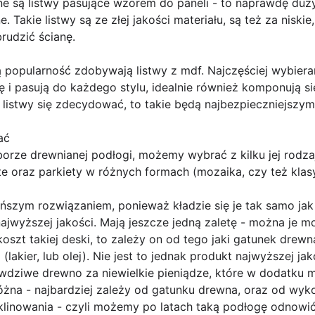
ane są listwy pasujące wzorem do paneli - to naprawdę duży
e. Takie listwy są ze złej jakości materiału, są też za nisk
brudzić ścianę.
ą popularność zdobywają listwy z mdf. Najczęściej wybier
ę i pasują do każdego stylu, idealnie również komponują si
kie listwy się zdecydować, to takie będą najbezpieczniejsz
ać
orze drewnianej podłogi, możemy wybrać z kilku jej rodza
ite oraz parkiety w różnych formach (mozaika, czy też klas
ńszym rozwiązaniem, ponieważ kładzie się je tak samo jak 
ajwyższej jakości. Mają jeszcze jedną zaletę - można je 
oszt takiej deski, to zależy on od tego jaki gatunek drew
lakier, lub olej). Nie jest to jednak produkt najwyższej jak
wdziwe drewno za niewielkie pieniądze, które w dodatk
różna - najbardziej zależy od gatunku drewna, oraz od wyk
linowania - czyli możemy po latach taką podłogę odnowić