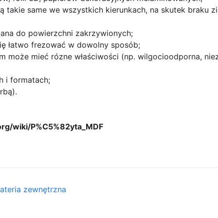
są takie same we wszystkich kierunkach, na skutek braku zi
ana do powierzchni zakrzywionych;
się łatwo frezować w dowolny sposób;
 może mieć rózne właściwości (np. wilgocioodporna, nie
 i formatach;
rbą).
ia.org/wiki/P%C5%82yta_MDF
ateria zewnętrzna