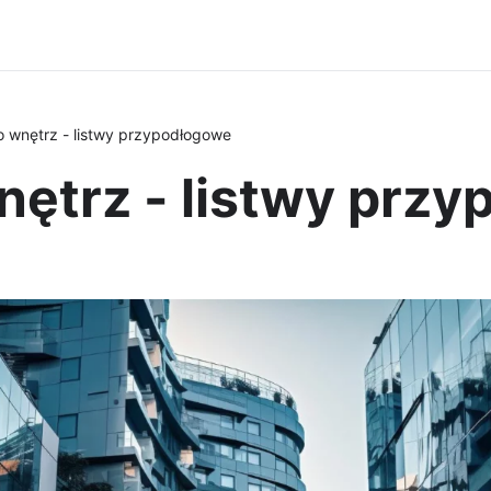
o wnętrz - listwy przypodłogowe
nętrz - listwy prz