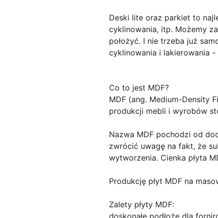
Deski lite oraz parkiet to n
cyklinowania, itp. Możemy z
położyć. I nie trzeba już sam
cyklinowania i lakierowania 
Co to jest MDF?
MDF (ang. Medium-Density Fi
produkcji mebli i wyrobów sto
Nazwa MDF pochodzi od docel
zwrócić uwagę na fakt, że su
wytworzenia. Cienka płyta 
Produkcję płyt MDF na masow
Zalety płyty MDF:
doskonałe podłoże dla fornir