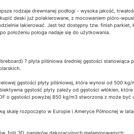
ajlepsze rodzaje drewnianej podłogi - wysoka jakość, trwał
akupić deski już polakierowane, z mocowaniem pióro-wpus
odzielnie lakierować. Jest też dostępny tzw. finish parkiet
- po położeniu połoga nadaje się do użytkowania.
breboard) ? płyta pilśniowa średniej gęstości stanowiąca
larskich.
owej gęstości płyty pilśniowej, która wynosi od 500 kg
biektywna gęstość płyty zależy od gęstości włókien, które 
MDF o gęstości powyżej 850 kg/m3 stworzona z może być 
ą skalę rozpoczęto w Europie i Ameryce Północnej w lata
ów, folii 3D, papierów dekoracyjnych melaminowanych;