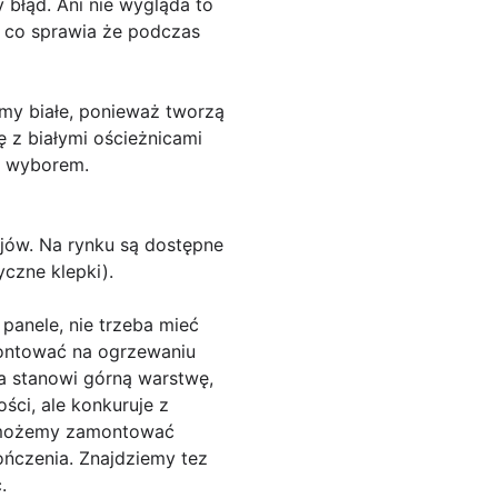
 błąd. Ani nie wygląda to
ie, co sprawia że podczas
amy białe, ponieważ tworzą
ę z białymi ościeżnicami
ym wyborem.
jów. Na rynku są dostępne
yczne klepki).
panele, nie trzeba mieć
montować na ogrzewaniu
na stanowi górną warstwę,
ości, ale konkuruje z
u możemy zamontować
ończenia. Znajdziemy tez
.