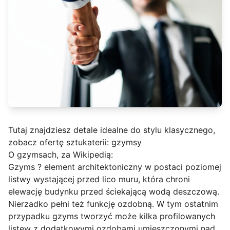
Tutaj znajdziesz detale idealne do stylu klasycznego,
zobacz ofertę sztukaterii:
gzymsy
O gzymsach, za Wikipedią:
Gzyms ? element architektoniczny w postaci poziomej
listwy wystającej przed lico muru, która chroni
elewację budynku przed ściekającą wodą deszczową.
Nierzadko pełni też funkcję ozdobną. W tym ostatnim
przypadku gzyms tworzyć może kilka profilowanych
listew z dodatkowymi ozdobami umieszczonymi nad