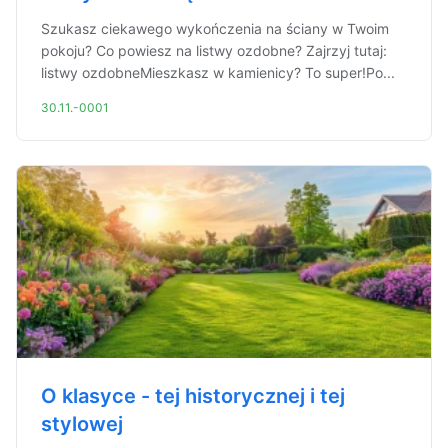
Szukasz ciekawego wykończenia na ściany w Twoim
pokoju? Co powiesz na listwy ozdobne? Zajrzyj tutaj:
listwy ozdobneMieszkasz w kamienicy? To super!Po...
30.11.-0001
O klasyce - tej historycznej i tej
stylowej