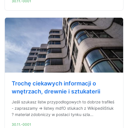
30.11.-0001
Trochę ciekawych informacji o
wnętrzach, drewnie i sztukaterii
Jeśli szukasz listw przypodłogowych to dobrze trafiłeś
- zapraszamy => listwy mdfO stiukach z WikipediiStiuk
? materiał zdobniczy w postaci tynku szla...
30.11.-0001