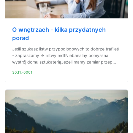
O wnętrzach - kilka przydatnych
porad
Jeśli szukasz listw przypodłogowych to dobrze trafiłeś
- zapraszamy => listwy mdfNiebanalny pomysł na
wystrój domu sztukateriąJeżeli mamy zamiar przep...
30.11.-0001