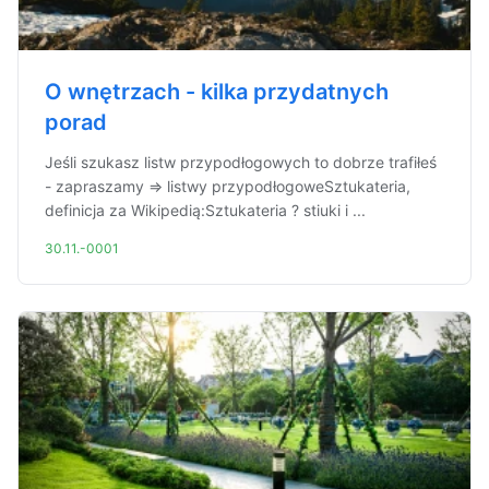
O wnętrzach - kilka przydatnych
porad
Jeśli szukasz listw przypodłogowych to dobrze trafiłeś
- zapraszamy => listwy przypodłogoweSztukateria,
definicja za Wikipedią:Sztukateria ? stiuki i ...
30.11.-0001